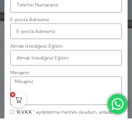
E-posta Adresiniz
Almak İstediğiniz Eğitim
Mesajınız
0
“K.V.K.K.”
aydınlatma metnini okudum, anladım
ve kabul ediyorum.