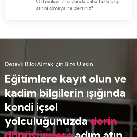
Özbenliğiniz hakkında daha fazla bilgi
sahini olmaya ne dersiniz?
Detaylı Bilgi Almak İçin Bize Ulaşın
Eğitimlere kayıt olun ve
kadim bilgilerin ışığında
kendi içsel
yolculuğunuzda
derin
dönüşümlere
adım atın.