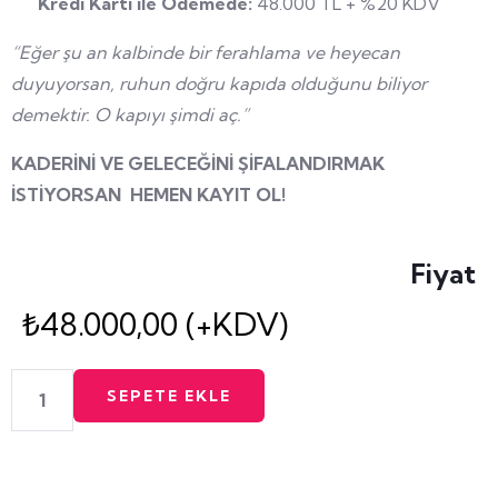
Kredi Kartı ile Ödemede:
48.000 TL + %20 KDV
“Eğer şu an kalbinde bir ferahlama ve heyecan
duyuyorsan, ruhun doğru kapıda olduğunu biliyor
demektir. O kapıyı şimdi aç.”
KADERİNİ VE GELECEĞİNİ ŞİFALANDIRMAK
İSTİYORSAN HEMEN KAYIT OL!
Fiyat
₺
48.000,00
(+KDV)
SEPETE EKLE