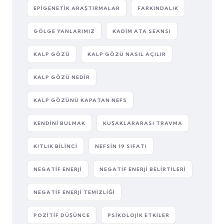
EPIGENETIK ARAŞTIRMALAR
FARKINDALIK
GÖLGE YANLARIMIZ
KADIM ATA SEANSI
KALP GÖZÜ
KALP GÖZÜ NASIL AÇILIR
KALP GÖZÜ NEDIR
KALP GÖZÜNÜ KAPATAN NEFS
KENDINI BULMAK
KUŞAKLARARASI TRAVMA
KITLIK BILINCI
NEFSIN 19 SIFATI
NEGATIF ENERJI
NEGATIF ENERJI BELIRTILERI
NEGATIF ENERJI TEMIZLIĞI
POZITIF DÜŞÜNCE
PSIKOLOJIK ETKILER