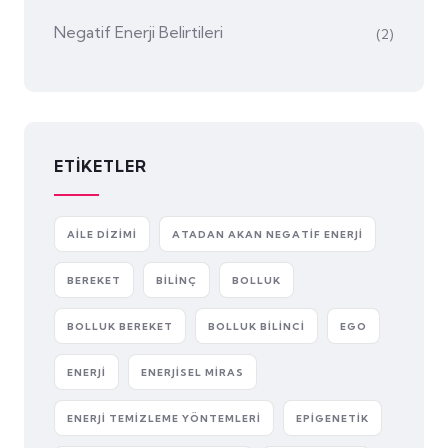
Negatif Enerji Belirtileri
(2)
ETIKETLER
AILE DIZIMI
ATADAN AKAN NEGATIF ENERJI
BEREKET
BILINÇ
BOLLUK
BOLLUK BEREKET
BOLLUK BILINCI
EGO
ENERJI
ENERJISEL MIRAS
ENERJI TEMIZLEME YÖNTEMLERI
EPIGENETIK