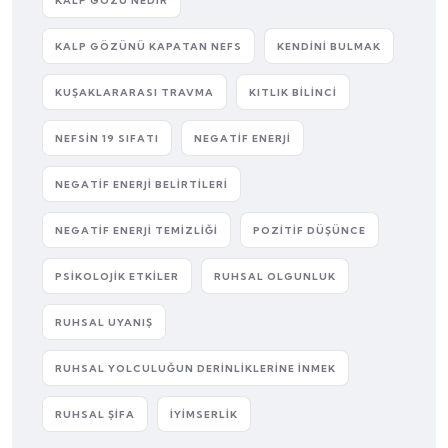
KALP GÖZÜ NEDIR
KALP GÖZÜNÜ KAPATAN NEFS
KENDINI BULMAK
KUŞAKLARARASI TRAVMA
KITLIK BILINCI
NEFSIN 19 SIFATI
NEGATIF ENERJI
NEGATIF ENERJI BELIRTILERI
NEGATIF ENERJI TEMIZLIĞI
POZITIF DÜŞÜNCE
PSIKOLOJIK ETKILER
RUHSAL OLGUNLUK
RUHSAL UYANIŞ
RUHSAL YOLCULUĞUN DERINLIKLERINE İNMEK
RUHSAL ŞIFA
İYIMSERLIK