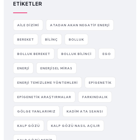
ETIKETLER
AILE DIZIMI
ATADAN AKAN NEGATIF ENERJI
BEREKET
BILINÇ
BOLLUK
BOLLUK BEREKET
BOLLUK BILINCI
EGO
ENERJI
ENERJISEL MIRAS
ENERJI TEMIZLEME YÖNTEMLERI
EPIGENETIK
EPIGENETIK ARAŞTIRMALAR
FARKINDALIK
GÖLGE YANLARIMIZ
KADIM ATA SEANSI
KALP GÖZÜ
KALP GÖZÜ NASIL AÇILIR